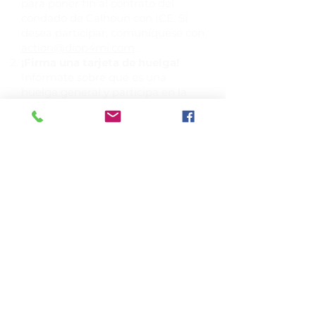
para poner fin al contrato del
condado de Calhoun con ICE. Si
desea participar, comuníquese con
action@diop4mi.com
.
¡Firma una tarjeta de huelga!
Infórmate sobre qué es una
huelga general y participa en la
solidaridad económica a través de
la sección de Huelga General del
oeste de Michigan
.
¡Envía un mensaje!
Just Us People
está organizando una carta
pública dirigida al sheriff del
condado de Calhoun para solicitar
una reunión comunitaria y que se
rindan cuentas. Las organizaciones
interesadas pueden sumar
enviando un correo electrónico
a
Kawbcmi@gmail.com
.
¡Llama a tu representante en el
Congreso!
Insta a tu miembro del
Congreso a VOTAR NO a la