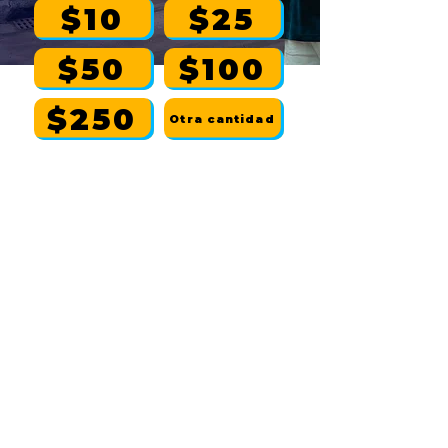
$10
$25
$50
$100
$250
Otra cantidad
Si realiza su donación por correo, haga
los cheques a nombre de:
Diop Harris para el Congreso
| Apartado
de correos 427, Battle Creek, MI 49016