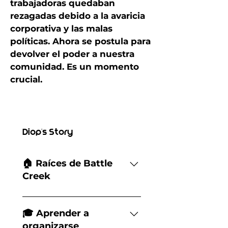
trabajadoras quedaban
rezagadas debido a la avaricia
corporativa y las malas
políticas. Ahora se postula para
devolver el poder a nuestra
comunidad. Es un momento
crucial.
Diop's Story
🏠 Raíces de Battle
Creek
Diop Harris es un orgulloso
miembro de los Bearcats que
🎓 Aprender a
creció en Battle Creek jugando
organizarse