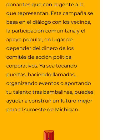
fuerza positiva, pero solo cuando
las inquietudes de los
donantes que con la gente a la
rinde cuentas a la ciudadanía a la
ciudadanos se traducen en
que representan. Esta campaña se
que sirve. Como poseedor de un
acciones concretas. Allí aprendió
basa en el diálogo con los vecinos,
récord escolar en el equipo de
a crear coaliciones, encontrar
la participación comunitaria y el
relevos 4x100 de Battle Creek
puntos en común y obtener
apoyo popular, en lugar de
Central, Diop aprendió que el
resultados, sin dejar de rendir
progreso se construye mediante
depender del dinero de los
cuentas a sus electores.
el trabajo en equipo, la disciplina
comités de acción política
y la perseverancia. Estas
corporativos. Ya sea tocando
lecciones lo acompañarían desde
puertas, haciendo llamadas,
Battle Creek hasta el Capitolio y,
organizando eventos o aportando
finalmente, de regreso a casa
tu talento tras bambalinas, puedes
para volver a competir, esta vez
en una carrera muy diferente.
ayudar a construir un futuro mejor
para el suroeste de Michigan.