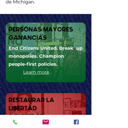
de Michigan.
PERSONAS MAYORES
GANANCIAS
End Citizens United. Break up
monopolies. Champion
people-first policies.
Learn more
RESTAURAR LA
LIBERTAD
& DIGNIDAD
Healthcare, housing, and