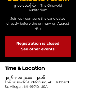
ဇူ ၁၀ သောကြာ
  |  
The Griswold
Auditorium
Join us - compare the candidates
directly before the primary on August
4th
Registration is closed
See other events
Time & Location
၂၀၂၆ ဇူ ၁၀ ၂၃:၀၁ – ၂၃:၀၆
The Griswold Auditorium, 401 Hubbard
St, Allegan, MI 49010, USA