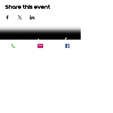
Share this event
မဲပေးရာတွင်
သြဂုတ်လ ၄
ရက်
မူလတန်း
သတင်းစာရှင်းလင်းပွဲများအတွက်
မေးမြန်းစုံစမ်းလိုပါက
press@diop4mi.com
သို့ ဆက်သွယ်