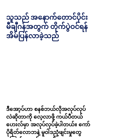
သူသည် အနောက်တောင်ပိုင်း
မီချီဂန်အတွက် တိုက်ပွဲဝင်ရန်
အိမ်ပြန်လာခဲ့သည်
ဒီအော့ပ်ဟာ စနစ်ဘယ်လိုအလုပ်လုပ်
လဲဆိုတာကို လေ့လာဖို့ ကယ်ပီတယ်
ဟေးလ်မှာ အလုပ်လုပ်ခဲ့ပါတယ်။ ကော်
ပိုရိတ်လောဘနဲ့ မူဝါဒညံ့ဖျင်းမှုတွေ