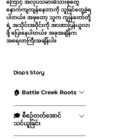
ကြောင့် အလုပ်သမားမိသားစုတွေ
နောက်ကျကျန်နေတာကို သူမြင်တွေ့ခဲ့ရ
ပါတယ်။ အခုတော့ သူက ကျွန်တော်တို့
ရဲ့ အသိုင်းအဝိုင်းကို အာဏာပြန်ယူလာ
ဖို့ ပြေးနေပါတယ်။ အခုအချိန်က
အရေးတကြီးအချိန်ပါ။
Diop's Story
🏠 Battle Creek Roots
Diop Harris သည် Battle Creek
တွင် ဘောလုံးကစားခြင်း၊ ပြေးခုန်ပစ်
🎓 စီစဉ်တတ်အောင်
ပြိုင်ပွဲများတွင် ယှဉ်ပြိုင်ခြင်းနှင့် Battle
သင်ယူခြင်း
Creek Central
အထက်တန်းကျောင်း၏ ကျောင်းသား
မီချီဂန်ပြည်နယ်တက္ကသိုလ်မှ အများ