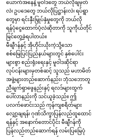
ယောက်အနေနဲ့ မူဝါဒတွေ ဘယ်လိုချမှတ်
လဲ၊ ဥပဒေတွေ ဘယ်လိုပြဋ္ဌာန်းလဲ၊ ရပ်ရွာ
တွေမှာ ရင်းနှီးမြှုပ်နှံမှုတွေကို ဘယ်လို
ရန်ပုံငွေထောက်ပံ့လဲဆိုတာကို သူကိုယ်တိုင်
မြင်တွေ့ခဲ့ရပါတယ်။
မီချီဂန်နှင့် အိုဟိုင်းယိုးကဲ့သို့သော
စစ်မြေပြင်ပြည်နယ်များတွင် နှစ်ပေါင်း
များစွာ စည်းရုံးရေးနှင့် မူဝါဒဆိုင်ရာ
လုပ်ငန်းများမှတစ်ဆင့် သူသည် မဟာမိတ်
အဖွဲ့များတည်ဆောက်နည်း၊ ဘုံသဘောတူ
ညီချက်ရှာဖွေနည်းနှင့် ရလဒ်များထွက်
ပေါ်လာနည်းကို သင်ယူခဲ့သည်။ ဤ
ပလက်ဖောင်းသည် ကုန်ကျစရိတ်များ
လျှော့ချရန်၊ ဂုဏ်သိက္ခာပြန်လည်ထူထောင်
ရန်နှင့် အနောက်တောင်ပိုင်း မီချီဂန်ကို
ပြန်လည်တည်ဆောက်ရန် လမ်းပြမြေပုံ