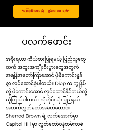
*မကြာမီလာမည် - ဇွန်လ ၁၀ ရက်*
ပလက်ဖောင်း
အစိုးရဟာ ကိုယ်စားပြုရမယ့် ပြည်သူတွေ
ထက် အထူးအကျိုးစီးပွားတွေအတွက်
အချိန်အတော်ကြာအောင် ပိုမိုကောင်းမွန်
စွာ လုပ်ဆောင်ခဲ့ပါတယ်။ Diop က ကျွန်ုပ်
တို့ ပိုကောင်းအောင် လုပ်ဆောင်နိုင်တယ်လို့
ယုံကြည်ပါတယ်။ အိုဟိုင်းယိုးပြည်နယ်
အထက်လွှတ်တော်အမတ်ဟောင်း
Sherrod Brown ရဲ့ လက်အောက်မှာ
Capitol Hill မှာ လွှတ်တော်ဝန်ထမ်းတစ်