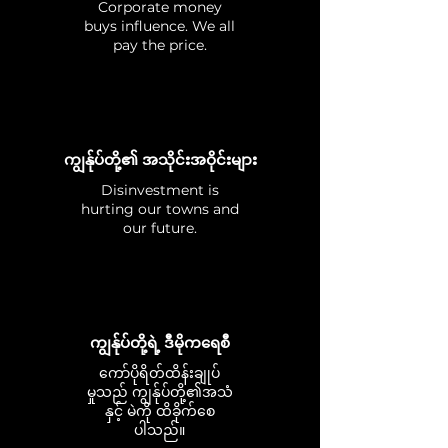
Corporate money
buys influence. We all
pay the price.
ကျွန်ုပ်တို့၏ အသိုင်းအဝိုင်းများ
Disinvestment is
hurting our towns and
our future.
ကျွန်ုပ်တို့ရဲ့ ဒီမိုကရေစီ
ကော်ပိုရိတ်ထိန်းချုပ်
မှုသည် ကျွန်ုပ်တို့၏အသံ
နှင့် မဲကို ထိခိုက်စေ
ပါသည်။