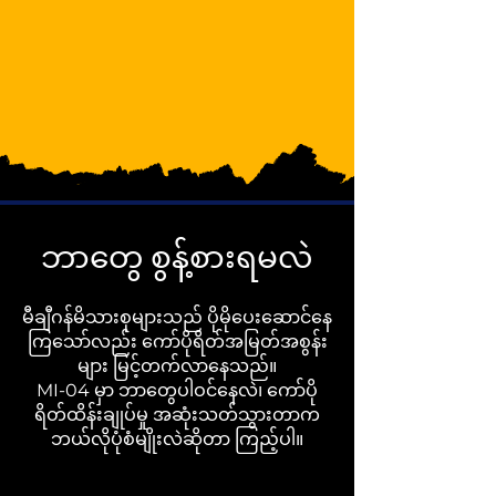
ဘာတွေ စွန့်စားရမလဲ
မီချီဂန်မိသားစုများသည် ပိုမိုပေးဆောင်နေ
ကြသော်လည်း ကော်ပိုရိတ်အမြတ်အစွန်း
များ မြင့်တက်လာနေသည်။
MI-04 မှာ ဘာတွေပါဝင်နေလဲ၊ ကော်ပို
ရိတ်ထိန်းချုပ်မှု အဆုံးသတ်သွားတာက
ဘယ်လိုပုံစံမျိုးလဲဆိုတာ ကြည့်ပါ။