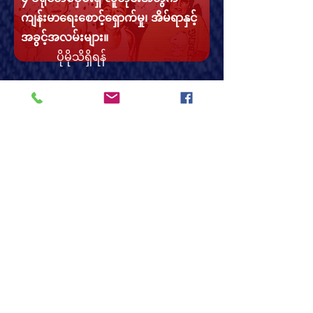
ကျန်းမာရေးစောင့်ရှောက်မှု၊ အိမ်ရာနှင့်
အခွင့်အလမ်းများ။
ပိုမိုသိရှိရန်
အနောက်တောင်ပိုင်းကို
ပြန်လည်တည်ဆောက်ပါ
မီချီဂန်
Invest in our communities,
infrastructure, schools, and
local jobs.
ပိုမိုသိရှိရန်
ပလက်ဖောင်းအပြည့်အစုံကို ကြည့်ရှုရန် >