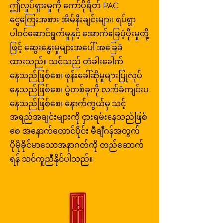
4x100 လက်ဆင့်ကမ်းအဖွဲ့၏ တစ်စိတ်
ဤလှုပ်ရှားမှုကို ကော်ပိုရိတ် PAC
အဓိပ္ပာယ်ရှိသော လုပ်ဆောင်ချက်အဖြစ်
တစ်ပိုင်းအဖြစ် ကျောင်းမှတ်တမ်းဝင်
မည်သို့ပြောင်းလဲနိုင်သည်ကို
ငွေကြေးအစား အိမ်နီးချင်းများ၊ ရပ်ရွာ
တစ်ဦးဖြစ်သည့် ဒီအော့ပ်သည်
ကိုယ်တိုင်ကိုယ်ကျ လေ့လာနိုင်စေခဲ့
ပါဝင်ဆောင်ရွက်မှုနှင့် အောက်ခြေပံ့ပိုးမှုတို့
တိုးတက်မှုကို အဖွဲ့လိုက်လုပ်ဆောင်မှု၊
သည်။ ထိုနေရာတွင် သူသည် ညွန့်ပေါင်း
ဖြင့် ဆွေးနွေးမှုများအပေါ် အခြေခံ
စည်းကမ်းနှင့် ဇွဲလုံ့လတို့မှတစ်ဆင့်
များတည်ဆောက်နည်း၊ ဘုံသဘောတူ
ထားသည်။ သင်သည် တံခါးခေါက်
တည်ဆောက်ထားကြောင်း သင်ယူခဲ့
ညီချက်ရှာဖွေနည်းနှင့် နေရပ်ရှိပြည်
နေသည်ဖြစ်စေ၊ ဖုန်းခေါ်ဆိုမှုများပြုလုပ်
သည်။ ထိုသင်ခန်းစာများသည် သူ့ကို
သူများအပေါ် တာဝန်ခံမှုရှိနေစဉ် ရလဒ်
Battle Creek မှ Capitol Hill အထိ
နေသည်ဖြစ်စေ၊ ပွဲတစ်ခုကို လက်ခံကျင်းပ
များ ပေးအပ်နည်းကို သင်ယူခဲ့သည်။
ပို့ဆောင်ပေးခဲ့ပြီး နောက်ဆုံးတွင် အိမ်သို့
နေသည်ဖြစ်စေ၊ နောက်ကွယ်မှ သင့်
ပြန်ပြေးစေခဲ့ပြီး ယခုတစ်ကြိမ်တွင်မူ
အရည်အချင်းများကို ငှားရမ်းနေသည်ဖြစ်
အလွန်ကွဲပြားသော ပြိုင်ပွဲတစ်ခုတွင်
စေ အနောက်တောင်ပိုင်း မီချီဂန်အတွက်
ပါဝင်ခဲ့သည်။
ပိုမိုခိုင်မာသောအနာဂတ်ကို တည်ဆောက်
ရန် သင်ကူညီနိုင်ပါသည်။