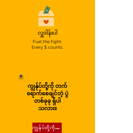
လှူဒါန်းပါ
Fuel the fight.
Every $ counts.
ကျွန်ုပ်တို့ကို တက်
ရောက်စေချင်တဲ့ ပွဲ
တစ်ခုခု ရှိပါ
သလား။
ကျွန်ုပ်တို့ကို ဖိတ်ခေါ်ပါ