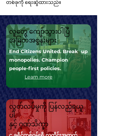
တစ်ခုကို ရေးဆွဲထားသည်။
လူတွေ ကျော်သွားပါပြီ
အမြတ်အစွန်းများ
End Citizens United. Break up
monopolies. Champion
people-first policies.
Learn more
လွတ်လပ်မှုကို ပြန်လည်ရယူ
ပါ
နှင့် ဂုဏ်သိက္ခာ
၄ ခရိုင်တစ်ဝှမ်းရှိ လူတိုင်းအတွက်