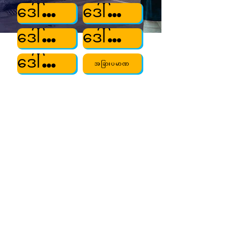
ဒေါ်လာ ၁၀
ဒေါ်လာ ၂၅
ဒေါ်လာ ၅၀
ဒေါ်လာ ၁၀၀
ဒေါ်လာ ၂၅၀
အခြားပမာဏ
စာတိုက်မှတစ်ဆင့် လှူဒါန်းပါက ချက်လက်မှတ်များ
ကို အောက်ပါလိပ်စာသို့ ပေးချေပါ-
ကွန်ဂရက်လွှတ်တော်အမတ် Diop Harris
| PO
Box 427, Battle Creek, MI 49016