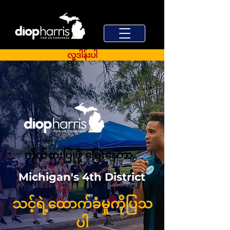
လှူဒါန်းပါ
ကိုယ်စားပြုဖို့ ပြေးနေတာ
Michigan's 4th District
သင့်ရဲ့ထောက်ခံမှုကိုပြသ
ပါ