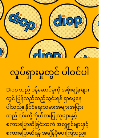
ခဲ့သည်။ဒီအော့ပ် အရွယ်ရောက်လာ
ခြင်း၊ ဘုံရပ်တည်ချက်ရှာဖွေခြင်းနှင့်
အတွေ့အကြုံက ပိုမိုခိုင်မာစေခဲ့ပါတယ်။
ကျေးလက်ဒေသဖွံ့ဖြိုးတိုးတက်မှု
မိသားစုများ နေ့စဉ်ကြုံတွေ့နေရသည့်
သည်နှင့်အမျှ နိုင်ငံသည် အရေးပါသော
မျှဝေထားသော ရည်မှန်းချက်များ
အဲဒါကတော့ အာဏာရှိတဲ့ အဖွဲ့အစည်း
အပါအဝင် အလုပ်သမားမိသားစုများ
အရာများကို နားလည်သော
အခိုက်အတန့်နှစ်ခုကို ကြုံတွေ့ခဲ့ရသည်။
ပတ်လည်တွင် လူများကို စုစည်းပေး
တွေကို တာဝန်ခံမှု မရှိတဲ့အခါ သာမန်လူ
အပေါ် သက်ရောက်မှုရှိသော ကိစ္စရပ်
ခေါင်းဆောင်များ ထိုက်တန်သည်ဟု သူ
၂၀၀၈ ခုနှစ် ငွေကြေးအကျပ်အတည်း
ခြင်းများ လိုအပ်သည်။ ထိုအတွေ့အကြုံ
တွေကပဲ ပေးဆပ်ရမှာပါ။ အစိုးရဟာ
များတွင် လုပ်ကိုင်ခဲ့သည်။ဆီးနိတ်တာဘ
ယုံကြည်သည်။ယနေ့တွင် သူသည်
သည် ဩဇာကြီးမားသော အဖွဲ့အစည်း
များသည် ယနေ့ သူ၏လုပ်ငန်းကို
ချမ်းသာပြီး အဆက်အသွယ်ကောင်းရှိ
ရောင်း၏ရုံးတွင် တာဝန်ထမ်းဆောင်စဉ်
အစိုးရရာထူးသည် ဝန်ဆောင်မှုတွင်
များ၏ ကျရှုံးမှုဒဏ်ကို ခံရသောအခါ
ဆက်လက်လမ်းညွှန်ပေးနေသော ညွန့်
သူတွေအတွက် မဟုတ်ဘဲ သူတို့
Diop သည် ၂၀၂၂ မှ ၂၀၂၄ အထိ
အခြေခံသင့်သည်ဟု ယုံကြည်
အလုပ်သမားမိသားစုများ မည်မျှမြန်မြန်
ပေါင်းအစိုးရတည်ဆောက်ရေးချဉ်းကပ်
ဝန်ဆောင်မှုပေးနေတဲ့ ပြည်သူတွေ
စီးပွားရေးတရားမျှတမှုအထူးလုပ်ငန်း
သောကြောင့် ကွန်ဂရက်လွှတ်တော်
နောက်ကျကျန်ခဲ့နိုင်ကြောင်း ဖော်ထုတ်ခဲ့
မှုကို ပုံဖော်ရာတွင် ကူညီပေးခဲ့သည်။
အတွက် လုပ်ဆောင်သင့်တယ်ဆိုတဲ့ သူ့
အဖွဲ့၏ တွဲဖက်ဥက္ကဋ္ဌအဖြစ်လည်း
အတွက် ဝင်ရောက်ယှဉ်ပြိုင်လျက်ရှိ
ပြီး ဘာရက်အိုဘားမား ရွေးကောက်
ရဲ့ယုံကြည်ချက်ကိုလည်း ပိုမိုခိုင်မာစေခဲ့
တာဝန်ထမ်းဆောင်ခဲ့ပြီး၊ ယင်းအဖွဲ့သည်
သည်။ သူသည် ကုန်ကျစရိတ်များ
တင်မြှောက်ခံရခြင်းသည် မျိုးဆက်တစ်
ပါတယ်။
စီးပွားရေးအခွင့်အလမ်းများကို ချဲ့ထွင်
လှုပ်ရှားမှုတွင် ပါဝင်ပါ
လျှော့ချလိုပြီး ကော်ပိုရိတ်လွှမ်းမိုးမှုကို
ခုအား တိုးတက်မှုနှင့် အများပြည်သူ
ပြီး အလုပ်သမားမိသားစုများအတွက်
ခုခံကာကွယ်လိုကာ နိုင်ငံသား
ဝန်ဆောင်မှု အလားအလာကို လှုံ့ဆော်
ပံ့ပိုးမှုကို အားကောင်းစေသည့် မူဝါဒများ
အခွင့်အရေးများကို ကာကွယ်လိုပြီး မီချီ
ပေးခဲ့သည်။ ထိုဖြစ်ရပ်များသည် အစိုးရ
Diop သည် ဝန်ဆောင်မှုကို အစိုးရရုံးများ
တိုးတက်စေရန် အာရုံစိုက်သည့်
ဂန်ပြည်နယ် စတုတ္ထခရိုင်တစ်ဝှမ်းရှိ
သည် ကောင်းမွန်မှုအတွက် အင်အား
ပြည်တွင်းလုပ်ငန်းအဖွဲ့တစ်ခုဖြစ်သည်။
တွင် ပြန်လည်ထည့်သွင်းရန် ရှာဖွေနေ
အသိုင်းအဝိုင်းတိုင်းတွင် ဝါရှင်တန်တွင်
တစ်ရပ် ဖြစ်နိုင်သော်လည်း ၎င်း
ကယ်ပီတယ် ဟေးလ်တွင်
အသံတစ်ခုရှိကြောင်း သေချာစေလို
ပါသည်။ နိုင်ငံရေးသမားအများအပြား
ဝန်ဆောင်မှုပေးသော ပြည်သူများအပေါ်
သူ၏အတွေ့အကြုံက ဥပဒေပြုရေးကို
သည်။
သည် ၎င်းတို့ကိုယ်စားပြုသူများနှင့်
တာဝန်ခံမှုရှိမှသာ ဖြစ်သည်ဟူသော ဒီ
မည်သို့ရေးဆွဲသည်၊ နှစ်ပါတီညွန့်ပေါင်း
စကားပြောဆိုခြင်းထက် အလှူရှင်များနှင့်
အော့ပ်၏ယုံကြည်ချက်ကို ပိုမိုခိုင်မာစေခဲ့
များကို မည်သို့တည်ဆောက်သည်နှင့်
စကားပြောဆိုရန် အချိန်ပိုပေးကြသည်။
သည်။ Battle Creek Central ၏
မဲဆန္ဒရှင်များ၏ စိုးရိမ်မှုများကို