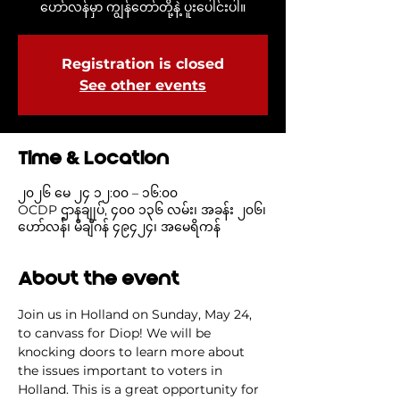
ဟော်လန်မှာ ကျွန်တော်တို့နဲ့ ပူးပေါင်းပါ။
Registration is closed
See other events
Time & Location
၂၀၂၆ မေ ၂၄ ၁၂:၀၀ – ၁၆:၀၀
OCDP ဌာနချုပ်, ၄၀၀ ၁၃၆ လမ်း၊ အခန်း ၂၀၆၊
ဟော်လန်၊ မီချီဂန် ၄၉၄၂၄၊ အမေရိကန်
About the event
Join us in Holland on Sunday, May 24, 
to canvass for Diop! We will be 
knocking doors to learn more about 
the issues important to voters in 
Holland. This is a great opportunity for 