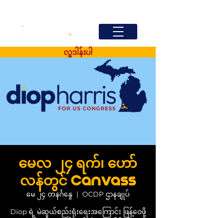
လှူဒါန်းပါ
မေလ ၂၄ ရက်၊ ဟော်
လန်တွင် Canvass
မေ ၂၄ တနင်္ဂနွေ
  |  
OCDP ဌာနချုပ်
Diop ရဲ့ မဲဆွယ်စည်းရုံးရေးအကြောင်း ဖြန့်ဝေဖို့