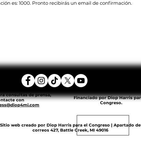
ón es: 1000. Pronto recibirás un email de confirmación.
ra consultas de prensa,
Financiado por Diop Harris par
ntacte con
Congreso.
ess@diop4mi.com
Sitio web creado por Diop Harris para el Congreso | Apartado de
correos 427, Battle Creek, MI 49016