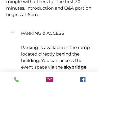
mingle with others for the first 30 
minutes. Introduction and Q&A portion 
begins at 6pm.
PARKING & ACCESS
Parking is available in the ramp 
located directly behind the 
building. You can access the 
event space via the 
skybridge 
on the 2nd floor of the ramp
, 
which connects directly into the 
building. Elevator to the second 
floor is also available from the 
City Centre lobby off of the mall.
عرض المزيد