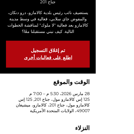
جناح 201
يستضيف نائب رئيس بلدية كالامازو، درو دنكان،
والمفوض جاي سلابي، فعالية في وسط مدينة
كالامازو بعد فعالية "لا ملوك" لمناقشة الخطوات
التالية. كيف نبني مستقبلنا معًا؟
تم إغلاق التسجيل
اطلع على فعاليات أخرى
الوقت والموقع
28 مارس 2026، 5:30 م – 7:00 م
125 إس كالامازو مول، جناح 201, 125 إس
كالامازو مول، جناح 201، كالامازو، ميشيغان
49007، الولايات المتحدة الأمريكية
النزلاء