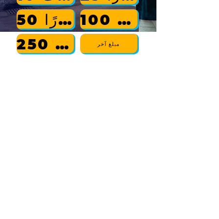
100 دولار
50 دولارًا
250 دولارًا
مبلغ آخر
في حال التبرع عبر البريد، يرجى كتابة الشيكات
باسم:
ديوب هاريس للكونغرس
| صندوق بريد 427، باتل
كريك، ميشيغان 49016