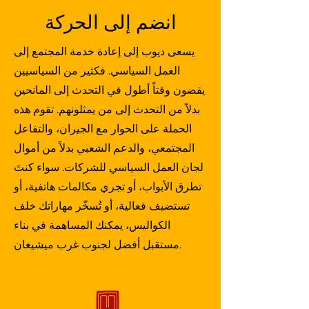
وكيفية ترجمة مخاوف الناخبين إلى 
سباقاً آخر، هذه المرة في سباق مختلف 
انضم إلى الحركة
إجراءات فعّالة. هناك تعلّم كيفية بناء 
تماماً.
التحالفات، وإيجاد أرضية مشتركة، 
وتحقيق النتائج مع الحفاظ على المساءلة 
يسعى ديوب إلى إعادة خدمة المجتمع إلى
أمام ناخبيه في دائرته الانتخابية.
العمل السياسي. فكثير من السياسيين
يقضون وقتاً أطول في التحدث إلى المانحين
بدلاً من التحدث إلى من يمثلونهم. تقوم هذه
الحملة على الحوار مع الجيران، والتفاعل
المجتمعي، والدعم الشعبي بدلاً من أموال
لجان العمل السياسي للشركات. سواء كنتَ
تطرق الأبواب، أو تجري مكالمات هاتفية، أو
تستضيف فعالية، أو تُسخّر مهاراتك خلف
الكواليس، يمكنك المساهمة في بناء
مستقبل أفضل لجنوب غرب ميشيغان.