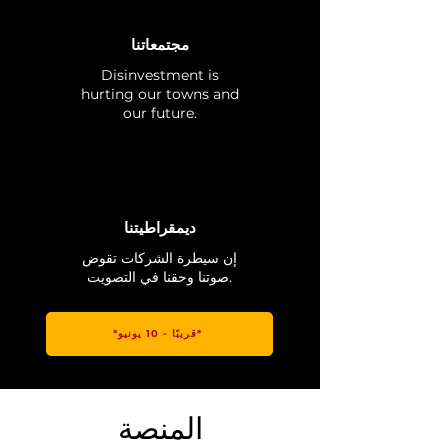
مجتمعاتنا
Disinvestment is
hurting our towns and
our future.
ديمقراطيتنا
إن سيطرة الشركات تقوض
صوتنا وحقنا في التصويت.
*قريبًا - 10 يونيو*
المنصة