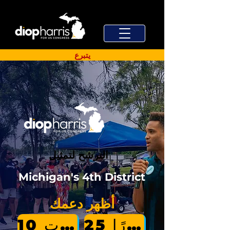
يتبرع
الترشح لتمثيل
Michigan's 4th District
أظهر دعمك
25 دولارًا
10 دولارات