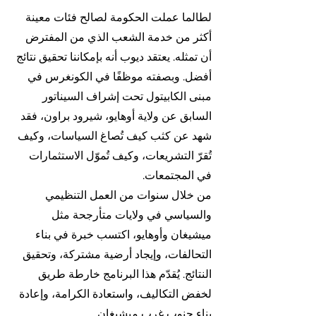
لطالما عملت الحكومة لصالح فئات معينة
أكثر من خدمة الشعب الذي من المفترض
أن تمثله. يعتقد ديوب أنه بإمكاننا تحقيق نتائج
أفضل. وبصفته موظفًا في الكونغرس في
مبنى الكابيتول تحت إشراف السيناتور
السابق عن ولاية أوهايو، شيرود براون، فقد
شهد عن كثب كيف تُصاغ السياسات، وكيف
تُقرّ التشريعات، وكيف تُموّل الاستثمارات
في المجتمعات.
من خلال سنوات من العمل التنظيمي
والسياسي في ولايات متأرجحة مثل
ميشيغان وأوهايو، اكتسب خبرة في بناء
التحالفات، وإيجاد أرضية مشتركة، وتحقيق
النتائج. يُقدّم هذا البرنامج خارطة طريق
لخفض التكاليف، واستعادة الكرامة، وإعادة
بناء جنوب غرب ميشيغان.