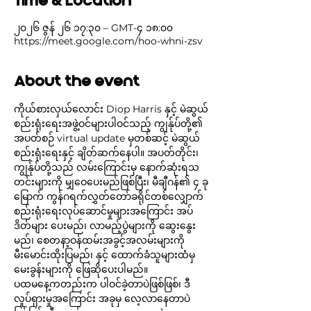
Time & Location
၂၀၂၆ ဇွန် ၂၆ ၁၇:၃၀ – GMT-၄ ၁၈:၀၀
https://meet.google.com/hoo-whni-zsv
About the event
ကိုယ်စားလှယ်လောင်း Diop Harris နှင့် မဲဆွယ်
စည်းရုံးရေးအဖွဲ့ဝင်များပါဝင်သည့် ကျွန်ုပ်တို့၏ 
အပတ်စဉ် virtual update မှတစ်ဆင့် မဲဆွယ်
စည်းရုံးရေးနှင့် ချိတ်ဆက်နေပါ။ အပတ်တိုင်း၊ 
ကျွန်ုပ်တို့သည် လမ်းကြောင်းမှ နောက်ဆုံးရသ
တင်းများကို မျှဝေပေးမည်ဖြစ်ပြီး၊ မီချီဂန်၏ ၄ ခု
မြောက် ကွန်ဂရက်လွှတ်တော်ခရိုင်တစ်လျှောက် 
စည်းရုံးရေးလုပ်ဆောင်မှုများအကြောင်း အပ်
ဒိတ်များ ပေးမည်၊ လာမည့်ပွဲများကို ဆွေးနွေး
မည်၊ စေတနာ့ဝန်ထမ်းအခွင့်အလမ်းများကို 
မီးမောင်းထိုးပြမည်၊ နှင့် ထောက်ခံသူများထံမှ 
မေးခွန်းများကို ဖြေဆိုပေးပါမည်။
ပထမနေ့ကတည်းက ပါဝင်ခဲ့တာပဲဖြစ်ဖြစ်၊ ဒီ
လှုပ်ရှားမှုအကြောင်း အခုမှ လေ့လာနေတာပဲ