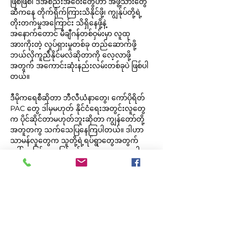
ဖြစ်ဖြစ်၊ ဒီအစည်းအဝေးတွေဟာ အဖွဲ့သားတွေ
ဆီကနေ တိုက်ရိုက်ကြားသိနိုင်ဖို့၊ ကျွန်ုပ်တို့ရဲ့ 
တိုးတက်မှုအကြောင်း သိရှိနေဖို့နဲ့ 
အနောက်တောင် မီချီဂန်တစ်ဝှမ်းမှာ လူထု
အားကိုးတဲ့ လှုပ်ရှားမှုတစ်ခု တည်ဆောက်ဖို့ 
ဘယ်လိုကူညီနိုင်မလဲဆိုတာကို လေ့လာဖို့
အတွက် အကောင်းဆုံးနည်းလမ်းတစ်ခုပဲ ဖြစ်ပါ
တယ်။
ဒီမိုကရေစီဆိုတာ ဘီလီယံနာတွေ၊ ကော်ပိုရိတ် 
PAC တွေ ဒါမှမဟုတ် နိုင်ငံရေးအတွင်းလူတွေ
က ပိုင်ဆိုင်တာမဟုတ်ဘူးဆိုတာ ကျွန်တော်တို့
အတူတကွ သက်သေပြနေကြပါတယ်။ ဒါဟာ 
သာမန်လူတွေက သူတို့ရဲ့ရပ်ရွာတွေအတွက် 
ပေါ်လာခြင်းအားဖြင့် စွမ်းအားပေးထားတာပါ။ 
အပတ်စဉ် ကျွန်တော်တို့နဲ့ ပူးပေါင်းပြီး လှုပ်ရှားမှု
ရဲ့ တစ်စိတ်တစ်ပိုင်း ဖြစ်လာပါ။
Share this event