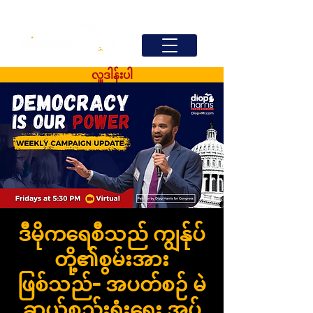
လှူဒါန်းပါ
ဒီမိုကရေစီသည် ကျွန်ုပ်
တို့၏စွမ်းအား
ဖြစ်သည်- အပတ်စဉ် မဲ
ဆွယ်စည်းရုံးရေး အပ်