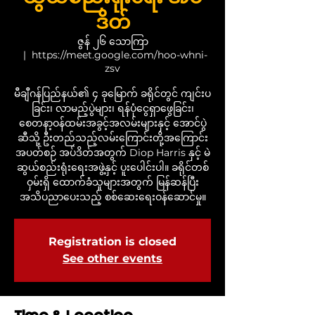
ဒိတ်
ဇွန် ၂၆ သောကြာ
  |  
https://meet.google.com/hoo-whni-
zsv
မီချီဂန်ပြည်နယ်၏ ၄ ခုမြောက် ခရိုင်တွင် ကျင်းပ
ခြင်း၊ လာမည့်ပွဲများ၊ ရန်ပုံငွေရှာဖွေခြင်း၊
စေတနာ့ဝန်ထမ်းအခွင့်အလမ်းများနှင့် အောင်ပွဲ
ဆီသို့ ဦးတည်သည့်လမ်းကြောင်းတို့အကြောင်း
အပတ်စဉ် အပ်ဒိတ်အတွက် Diop Harris နှင့် မဲ
ဆွယ်စည်းရုံးရေးအဖွဲ့နှင့် ပူးပေါင်းပါ။ ခရိုင်တစ်
ဝှမ်းရှိ ထောက်ခံသူများအတွက် မြန်ဆန်ပြီး
အသိပညာပေးသည့် စစ်ဆေးရေးဝန်ဆောင်မှု။
Registration is closed
See other events