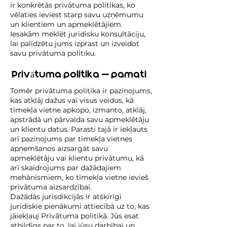
ir konkrētās privātuma politikas, ko
vēlaties ieviest starp savu uzņēmumu
un klientiem un apmeklētājiem.
Iesakām meklēt juridisku konsultāciju,
lai palīdzētu jums izprast un izveidot
savu privātuma politiku.
Privātuma politika — pamati
Tomēr privātuma politika ir paziņojums,
kas atklāj dažus vai visus veidus, kā
tīmekļa vietne apkopo, izmanto, atklāj,
apstrādā un pārvalda savu apmeklētāju
un klientu datus. Parasti tajā ir iekļauts
arī paziņojums par tīmekļa vietnes
apņemšanos aizsargāt savu
apmeklētāju vai klientu privātumu, kā
arī skaidrojums par dažādajiem
mehānismiem, ko tīmekļa vietne ievieš
privātuma aizsardzībai.
Dažādās jurisdikcijās ir atšķirīgi
juridiskie pienākumi attiecībā uz to, kas
jāiekļauj Privātuma politikā. Jūs esat
atbildīgs par to, lai jūsu darbībai un