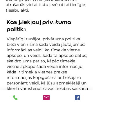
atrašanās vietai tiktu ievēroti attiecīgie
tiesību akti.
Kas jāiekļauj privātuma
politikā
Vispārīgi runājot, privātuma politika
bieži vien risina šāda veida jautājumus:
informācijas veidi, ko tīmekļa vietne
apkopo, un veids, kādā tā apkopo datus;
skaidrojums par to, kāpēc tīmekļa
vietne apkopo šāda veida informāciju;
kāda ir tīmekļa vietnes prakse
informācijas kopīgošanā ar trešajām
personām; veidi, kā jūsu apmeklētāji un
klienti var īstenot savas tiesības saskaņā
ar attiecīgajiem privātuma tiesību
aktiem; konkrētā prakse attiecībā uz
nepilngadīgo datu vākšanu; un daudz,
daudz kas cits.
Lai uzzinātu vairāk par šo, skatiet mūsu
rakstu “
Privātuma politikas izveide
”.