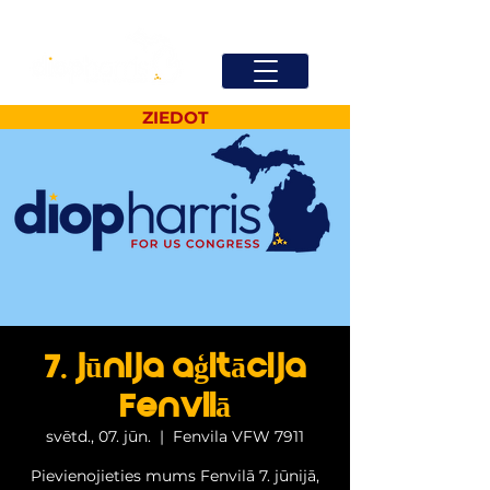
ZIEDOT
7. jūnija aģitācija
Fenvilā
svētd., 07. jūn.
  |  
Fenvila VFW 7911
Pievienojieties mums Fenvilā 7. jūnijā,