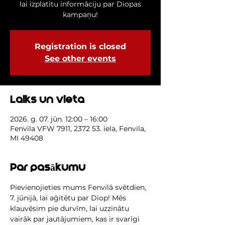
lai izplatītu informāciju par Diopas
kampaņu!
Registration is closed
See other events
Laiks un vieta
2026. g. 07. jūn. 12:00 – 16:00
Fenvila VFW 7911, 2372 53. iela, Fenvila,
MI 49408
Par pasākumu
Pievienojieties mums Fenvilā svētdien, 
7. jūnijā, lai aģitētu par Diop! Mēs 
klauvēsim pie durvīm, lai uzzinātu 
vairāk par jautājumiem, kas ir svarīgi 