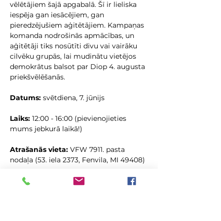
vēlētājiem šajā apgabalā. Šī ir lieliska 
iespēja gan iesācējiem, gan 
pieredzējušiem aģitētājiem. Kampaņas 
komanda nodrošinās apmācības, un 
aģitētāji tiks nosūtīti divu vai vairāku 
cilvēku grupās, lai mudinātu vietējos 
demokrātus balsot par Diop 4. augusta 
priekšvēlēšanās.
Datums:
 svētdiena, 7. jūnijs
Laiks:
 12:00 - 16:00 (pievienojieties 
mums jebkurā laikā!)
Atrašanās vieta:
 VFW 7911. pasta 
nodaļa (53. iela 2373, Fenvila, MI 49408)
Kopīgot šo pasākumu