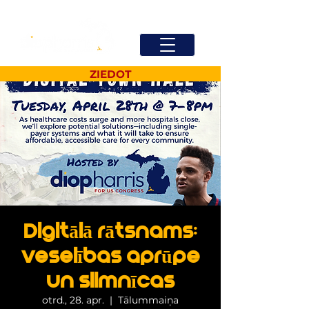
ZIEDOT
Digitālā rātsnams:
veselības aprūpe
un slimnīcas
otrd., 28. apr.
  |  
Tālummaiņa