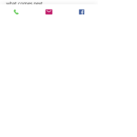
what comes next.
Whether you attend one or all six, 
you’re invited to be part of the 
conversation.
Kopīgot šo pasākumu
Balsojiet
4. augusts
Primārā
Preses jautājumiem,