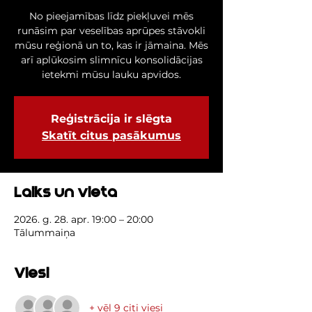
No pieejamības līdz piekļuvei mēs
runāsim par veselības aprūpes stāvokli
mūsu reģionā un to, kas ir jāmaina. Mēs
arī aplūkosim slimnīcu konsolidācijas
ietekmi mūsu lauku apvidos.
Reģistrācija ir slēgta
Skatīt citus pasākumus
Laiks un vieta
2026. g. 28. apr. 19:00 – 20:00
Tālummaiņa
Viesi
+ vēl 9 citi viesi