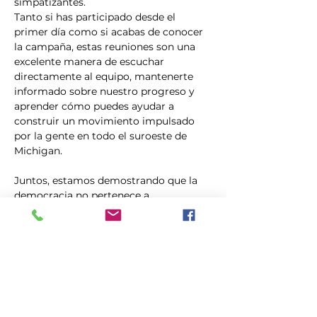
simpatizantes.
Tanto si has participado desde el 
primer día como si acabas de conocer 
la campaña, estas reuniones son una 
excelente manera de escuchar 
directamente al equipo, mantenerte 
informado sobre nuestro progreso y 
aprender cómo puedes ayudar a 
construir un movimiento impulsado 
por la gente en todo el suroeste de 
Michigan.
Juntos, estamos demostrando que la 
democracia no pertenece a 
multimillonarios, comités de acción 
política corporativos ni a figuras 
políticas influyentes. Se impulsa 
gracias a la gente común que se 
involucra con sus comunidades. Únete 
a…
Mostrar más