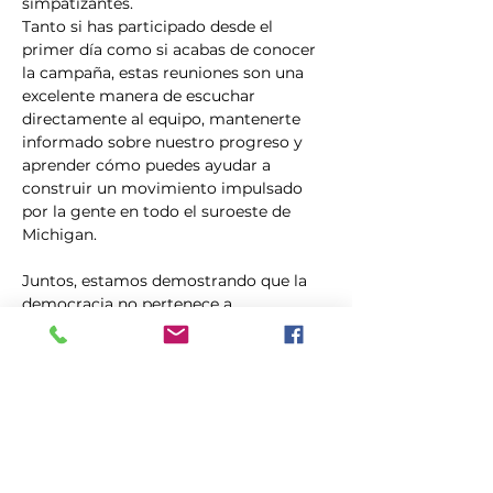
simpatizantes.
Tanto si has participado desde el 
primer día como si acabas de conocer 
la campaña, estas reuniones son una 
excelente manera de escuchar 
directamente al equipo, mantenerte 
informado sobre nuestro progreso y 
aprender cómo puedes ayudar a 
construir un movimiento impulsado 
por la gente en todo el suroeste de 
Michigan.
Juntos, estamos demostrando que la 
democracia no pertenece a 
multimillonarios, comités de acción 
política corporativos ni a figuras 
políticas influyentes. Se impulsa 
gracias a la gente común que se 
involucra con sus comunidades. Únete 
a…
Mostrar más