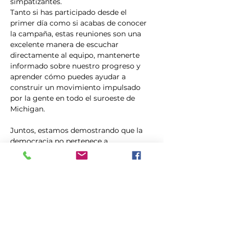
simpatizantes.
Tanto si has participado desde el 
primer día como si acabas de conocer 
la campaña, estas reuniones son una 
excelente manera de escuchar 
directamente al equipo, mantenerte 
informado sobre nuestro progreso y 
aprender cómo puedes ayudar a 
construir un movimiento impulsado 
por la gente en todo el suroeste de 
Michigan.
Juntos, estamos demostrando que la 
democracia no pertenece a 
multimillonarios, comités de acción 
política corporativos ni a figuras 
políticas influyentes. Se impulsa 
gracias a la gente común que se 
involucra con sus comunidades. Únete 
a…
Mostrar más