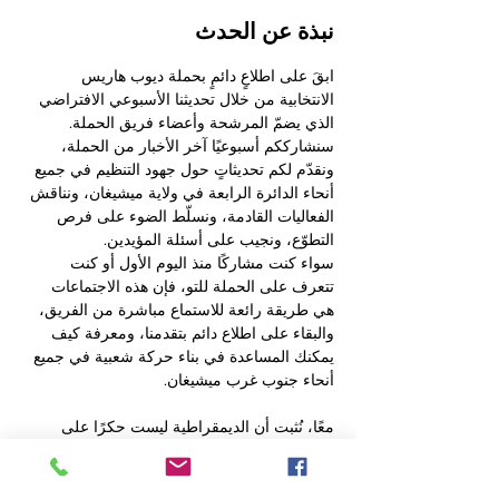
نبذة عن الحدث
ابقَ على اطلاعٍ دائمٍ بحملة ديوب هاريس 
الانتخابية من خلال تحديثنا الأسبوعي الافتراضي 
الذي يضمّ المرشحة وأعضاء فريق الحملة. 
سنشارككم أسبوعيًا آخر الأخبار من الحملة، 
ونقدّم لكم تحديثاتٍ حول جهود التنظيم في جميع 
أنحاء الدائرة الرابعة في ولاية ميشيغان، ونناقش 
الفعاليات القادمة، ونسلّط الضوء على فرص 
التطوّع، ونجيب على أسئلة المؤيدين.
سواء كنت مشاركًا منذ اليوم الأول أو كنت 
تتعرف على الحملة للتو، فإن هذه الاجتماعات 
هي طريقة رائعة للاستماع مباشرة من الفريق، 
والبقاء على اطلاع دائم بتقدمنا، ومعرفة كيف 
يمكنك المساعدة في بناء حركة شعبية في جميع 
أنحاء جنوب غرب ميشيغان.
معًا، نُثبت أن الديمقراطية ليست حكرًا على 
المليارديرات أو لجان العمل السياسي للشركات 
أو النخب السياسية. إنها قوةٌ يستمدها عامة الناس 
الذين يُساندون مجتمعاتهم. انضموا إلينا أسبوعيًا 