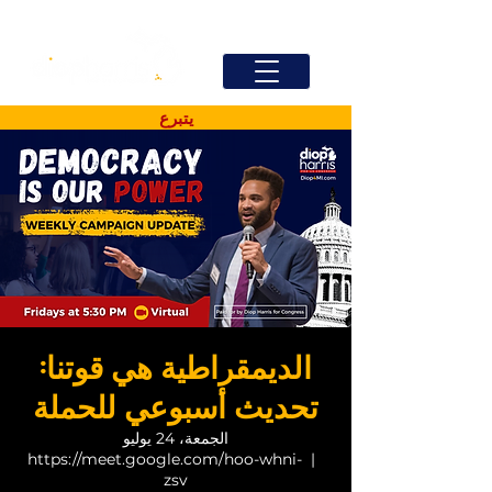
يتبرع
الديمقراطية هي قوتنا:
تحديث أسبوعي للحملة
الجمعة، 24 يوليو
https://meet.google.com/hoo-whni-
  |  
zsv