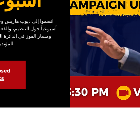
أسبوع
انضموا إلى ديوب هاريس وفر
أسبوعياً حول التنظيم، والفع
ومسار الفوز في الدائرة ال
للمؤيدي
losed
ts