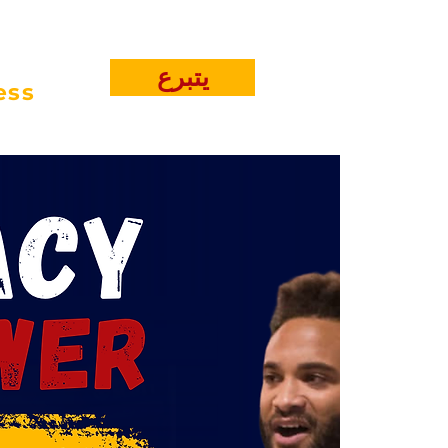
يتبرع
ess