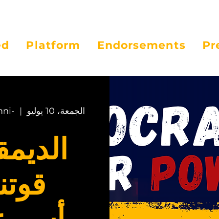
ed
Platform
Endorsements
Pr
الجمعة، 10 يوليو
  |  
hni-
الديم
قوتن